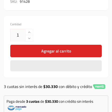
SKU:
91428
Cantidad
Aumentar
cantidad
Reducir
para
cantidad
Repuesto
Agregar al carrito
para
Polisport
Repuesto
full
Polisport
kit
full
platicos
kit
Suzuki
platicos
RMZ450(18-
Suzuki
3 cuotas sin interés de
$30.330
con débito y crédito
23)
RMZ450(18-
RMZ250(19-
23)
23)
RMZ250(19-
Paga desde
3 cuotas
de
$30.330
con crédito sin interés
black
23)
black