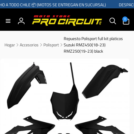
r
O A TODO CHILE 📦 (MOTOS SE ENTREGAN EN SUCURSAL)
DESPACH
directamente
l contenido
0
0
artículos
Iniciar
sesión
Repuesto Polisport full kit platicos
Hogar
Accesorios
Polisport
Suzuki RMZ450(18-23)
RMZ250(19-23) black
Ir
directamente
a la
información
del producto