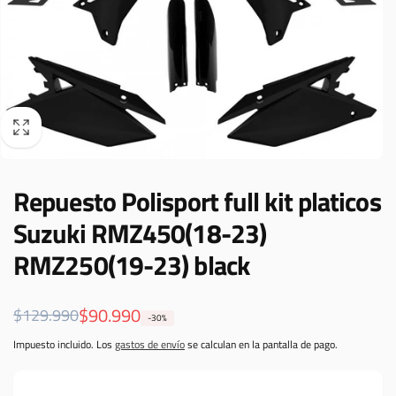
Repuesto Polisport full kit platicos
Suzuki RMZ450(18-23)
RMZ250(19-23) black
Precio
Precio
$90.990
$129.990
-30%
habitual
de
Impuesto incluido. Los
gastos de envío
se calculan en la pantalla de pago.
oferta