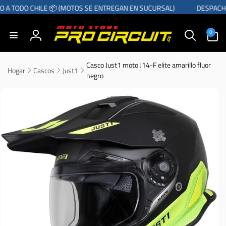
r
 A TODO CHILE 📦 (MOTOS SE ENTREGAN EN SUCURSAL)
DESPACHO
directamente
l contenido
0
0
artículos
Iniciar
sesión
Casco Just1 moto J14-F elite amarillo fluor
Hogar
Cascos
Just1
negro
Ir
directamente
a la
información
del producto