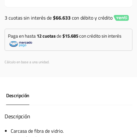
elite
F
amarillo
elite
3 cuotas sin interés de
$66.633
con débito y crédito
fluor
amarillo
negro
fluor
negro
Paga en hasta
12 cuotas
de
$15.685
con crédito sin interés
Cálculo en base a una unidad.
Descripción
Descripción
Carcasa de fibra de vidrio.