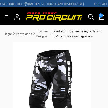
r
 A TODO CHILE 📦 (MOTOS SE ENTREGAN EN SUCURSAL)
DESPACHO
directamente
l contenido
0
0
artículos
Iniciar
sesión
Troy Lee
Pantalón Troy Lee Designs de niño
Hogar
Pantalones
Designs
GP formula camo negro gris
Ir
directamente
a la
información
del producto