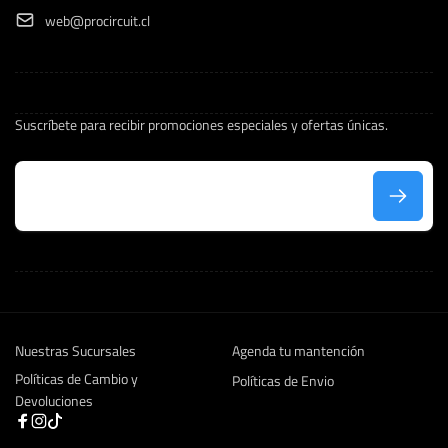
web@procircuit.cl
Suscríbete para recibir promociones especiales y ofertas únicas.
C
o
r
r
e
Nuestras Sucursales
Agenda tu mantención
o
Políticas de Cambio y
e
Políticas de Envio
Devoluciones
l
Facebook
Instagram
TikTok
e