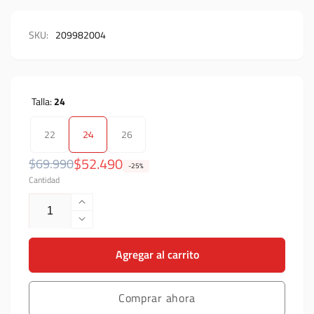
SKU:
209982004
Talla:
24
22
24
26
Precio
Precio
$52.490
$69.990
-25%
Cantidad
habitual
de
oferta
Aumentar
cantidad
Reducir
para
cantidad
Pantalón
Agregar al carrito
para
Troy
Pantalón
Lee
Troy
Designs
Comprar ahora
Lee
de
Designs