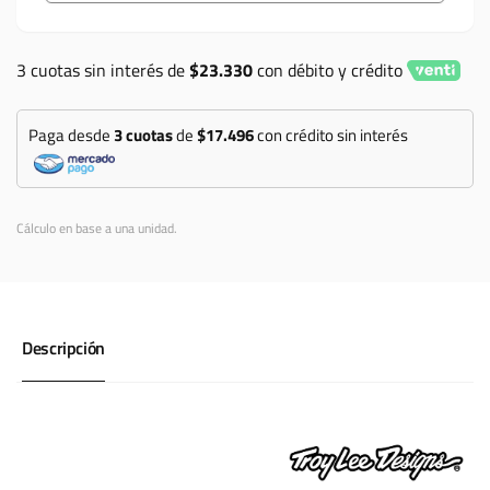
niño
de
GP
niño
formula
3 cuotas sin interés de
$23.330
con débito y crédito
GP
camo
formula
negro
camo
Paga desde
3 cuotas
gris
de
$17.496
con crédito sin interés
negro
gris
Cálculo en base a una unidad.
Descripción