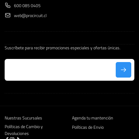
600 085 0405
web@procircuit.cl
Suscríbete para recibir promociones especiales y ofertas únicas.
C
o
r
r
e
Nuestras Sucursales
Agenda tu mantención
o
Políticas de Cambio y
e
Políticas de Envio
Devoluciones
l