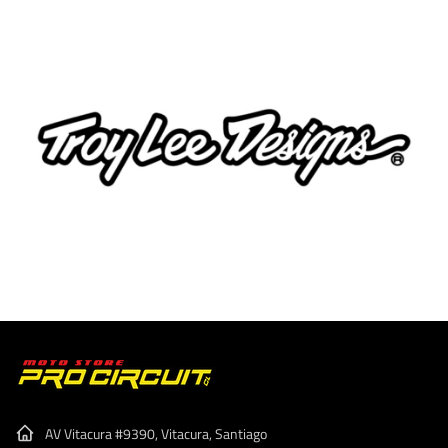
AV Vitacura #9390, Vitacura, Santiago