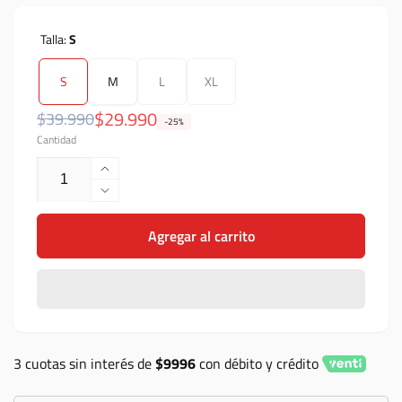
Talla:
S
S
M
L
XL
Precio
Precio
$29.990
$39.990
-25%
Cantidad
habitual
de
oferta
Aumentar
cantidad
Reducir
para
cantidad
Polera
Agregar al carrito
para
Troy
Polera
Lee
Troy
Designs
Lee
signature
Designs
negra
signature
negra
3 cuotas sin interés de
$9996
con débito y crédito