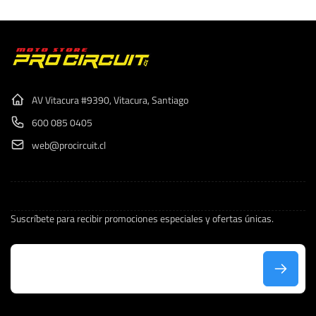
AV Vitacura #9390, Vitacura, Santiago
600 085 0405
web@procircuit.cl
Suscríbete para recibir promociones especiales y ofertas únicas.
C
o