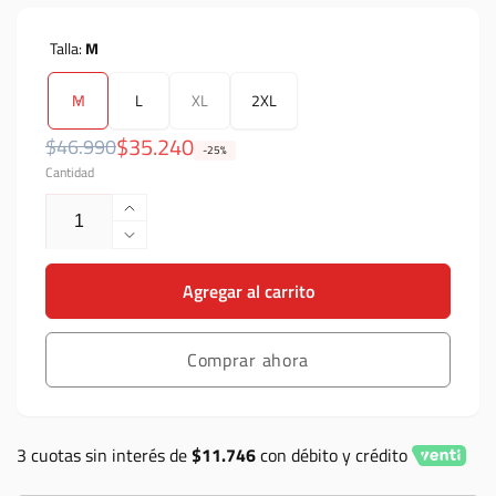
Talla:
M
M
L
XL
2XL
Precio
Precio
$35.240
$46.990
-25%
Cantidad
habitual
de
oferta
Aumentar
cantidad
Reducir
para
cantidad
Polera
Agregar al carrito
para
Troy
Polera
Lee
Troy
Designs
Comprar ahora
Lee
torched
Designs
negro
torched
negro
3 cuotas sin interés de
$11.746
con débito y crédito