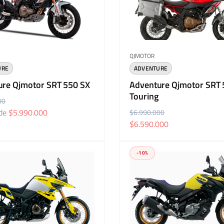
r:
Proveedor:
QJMOTOR
URE
ADVENTURE
ure Qjmotor SRT 550 SX
Adventure Qjmotor SRT 
Touring
00
 de $5.990.000
P
$6.990.000
P
$6.590.000
r
r
e
e
c
c
-10%
i
i
o
o
h
d
a
e
b
o