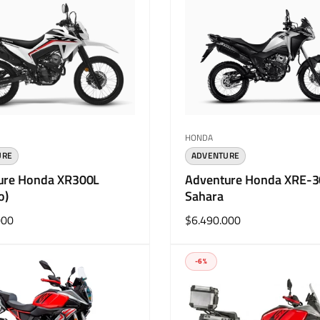
r:
Proveedor:
HONDA
URE
ADVENTURE
ure Honda XR300L
Adventure Honda XRE-
o)
Sahara
000
Precio
$6.490.000
habitual
-6%