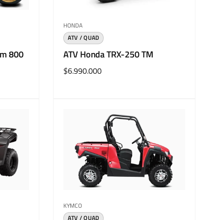
t
e
u
r
Proveedor:
HONDA
a
t
l
a
ATV / QUAD
om 800
ATV Honda TRX-250 TM
Precio
$6.990.000
habitual
Proveedor:
KYMCO
ATV / QUAD