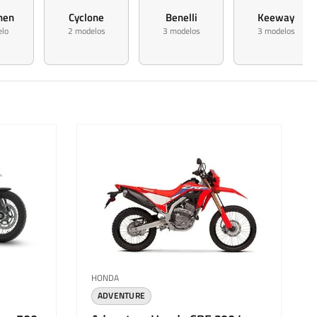
hen
Cyclone
Benelli
Keeway
lo
2 modelos
3 modelos
3 modelos
Proveedor:
HONDA
ADVENTURE