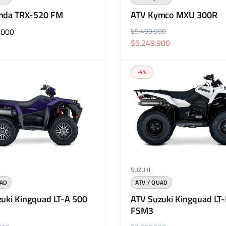
l
a
nda TRX-520 FM
ATV Kymco MXU 300R
.000
P
$5.499.900
P
$5.249.900
r
r
e
e
c
c
-4%
i
i
o
o
h
d
a
e
b
o
i
f
t
e
r:
Proveedor:
u
r
SUZUKI
a
t
UAD
ATV / QUAD
l
a
uki Kingquad LT-A 500
ATV Suzuki Kingquad LT
FSM3