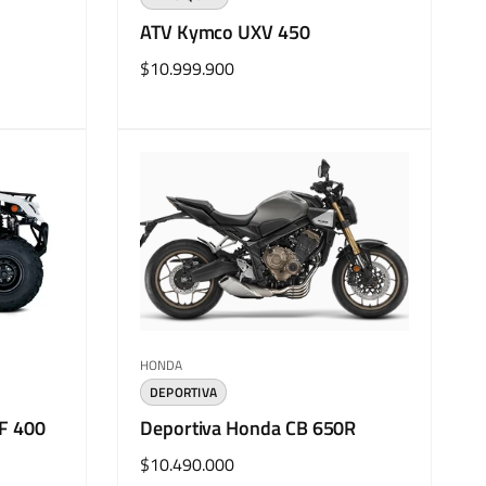
ATV Kymco UXV 450
Precio
$10.999.900
habitual
Proveedor:
HONDA
DEPORTIVA
-F 400
Deportiva Honda CB 650R
Precio
$10.490.000