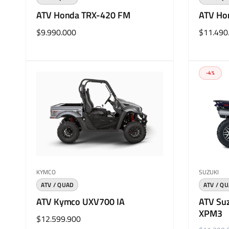
l
a
ATV Honda TRX-420 FM
ATV Ho
Precio
$9.990.000
Precio
$11.490
habitual
habitual
-4%
Proveedor:
Proveedo
KYMCO
SUZUKI
ATV / QUAD
ATV / Q
ATV Kymco UXV700 IA
ATV Suz
XPM3
Precio
$12.599.900