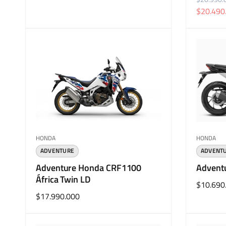
P
P
habitual
$20.490
r
r
e
e
c
c
i
i
o
o
h
d
a
e
b
o
i
f
t
e
Proveedor:
Proveedo
u
r
HONDA
HONDA
a
t
ADVENTURE
ADVENT
l
a
Adventure Honda CRF1100
Advent
África Twin LD
Precio
$10.690
Precio
$17.990.000
habitual
habitual