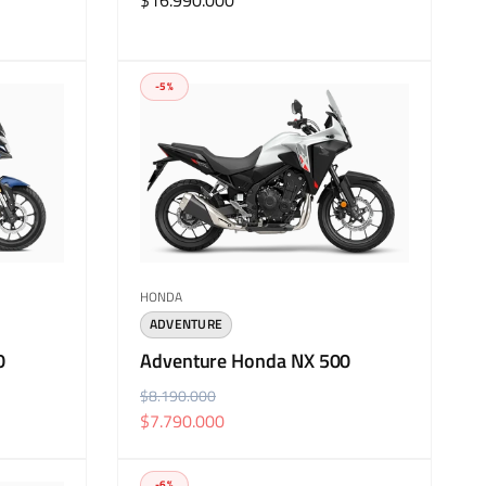
Precio
$16.990.000
habitual
-5%
Proveedor:
HONDA
ADVENTURE
0
Adventure Honda NX 500
P
$8.190.000
P
$7.790.000
r
r
e
e
c
c
-6%