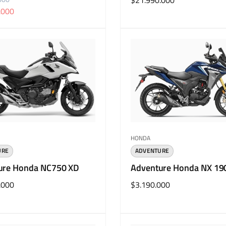
Precio
$21.990.000
.000
habitual
r:
Proveedor:
HONDA
URE
ADVENTURE
ure Honda NC750 XD
Adventure Honda NX 19
.000
Precio
$3.190.000
habitual