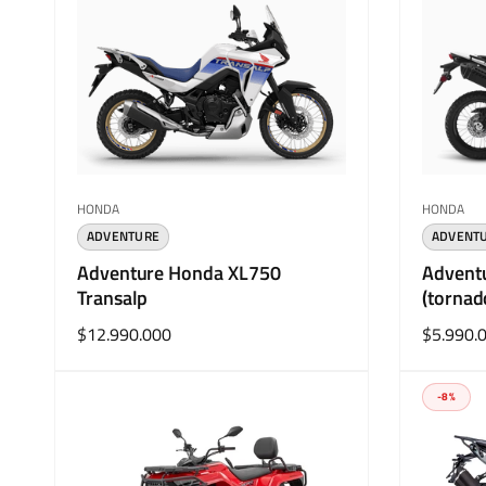
Proveedor:
Proveedo
HONDA
HONDA
ADVENTURE
ADVENT
Adventure Honda XL750
Advent
Transalp
(tornad
Precio
$12.990.000
Precio
$5.990.
habitual
habitual
-8%