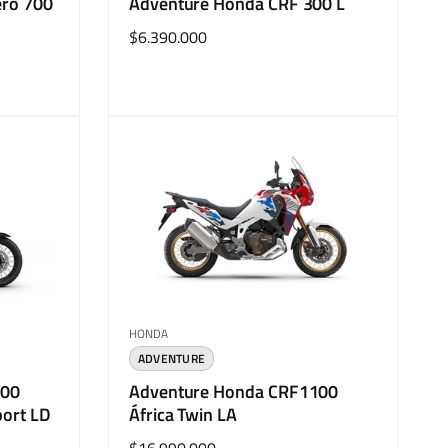
ero 700
Adventure Honda CRF 300 L
Precio
$6.390.000
habitual
Proveedor:
HONDA
ADVENTURE
100
Adventure Honda CRF1100
port LD
África Twin LA